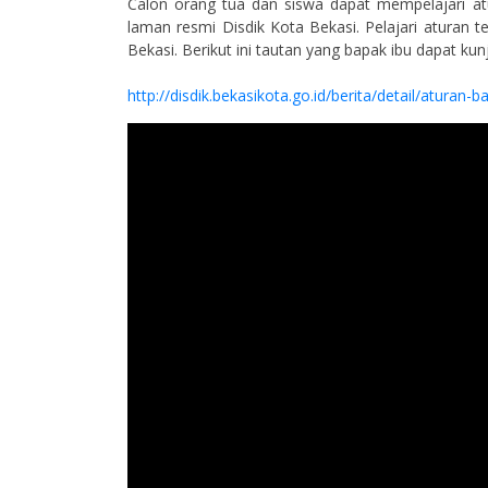
Calon orang tua dan siswa dapat mempelajari at
laman resmi Disdik Kota Bekasi. Pelajari aturan 
Bekasi. Berikut ini tautan yang bapak ibu dapat k
http://disdik.bekasikota.go.id/berita/detail/aturan