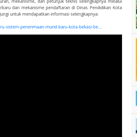
uran, mekanisme, dan petunjuk teknis selengkapnya melalui
terbaru dan mekanisme pendaftaran di Dinas Pendidikan Kota
unjungi untuk mendapatkan informasi selengkapnya:
-baru-sistem-penerimaan-murid-baru-kota-bekasi-be...
.