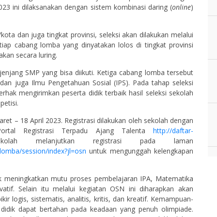
3 ini dilaksanakan dengan sistem kombinasi daring (
online
)
ota dan juga tingkat provinsi, seleksi akan dilakukan melalui
iap cabang lomba yang dinyatakan lolos di tingkat provinsi
kan secara luring.
enjang SMP yang bisa diikuti. Ketiga cabang lomba tersebut
dan juga Ilmu Pengetahuan Sosial (IPS). Pada tahap seleksi
rhak mengirimkan peserta didik terbaik hasil seleksi sekolah
etisi.
ret – 18 April 2023. Registrasi dilakukan oleh sekolah dengan
tal Registrasi Terpadu Ajang Talenta
http://daftar-
lah melanjutkan registrasi pada laman
/lomba/session/index?jl=osn
untuk mengunggah kelengkapan
k meningkatkan mutu proses pembelajaran IPA, Matematika
atif. Selain itu melalui kegiatan OSN ini diharapkan akan
 logis, sistematis, analitis, kritis, dan kreatif. Kemampuan-
 didik dapat bertahan pada keadaan yang penuh olimpiade.