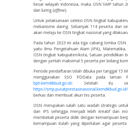
besar wilayah Indonesia, maka OSN SMP tahun 202
dan luring (
offline
).
Untuk pelaksanaan seleksi OSN tingkat kabupaten/k
mekanisme daring. Sebanyak 114 peserta dari set
akan melaju ke OSN tingkat nasional yang dilaksana
Pada tahun 2023 ini ada tiga cabang lomba OSN j
yaitu Ilmu Pengetahuan Alam (IPA), Matematika, 
OSN tingkat kabupaten/kota, Satuan pendidikan be
dengan jumlah maksimal 5 peserta per bidang komp
Periode pendaftaran telah dibuka per tanggal 15 Ma
menggunakan SSO PDData pada laman Por
bpti.kemdikbud.go.id/
. Setelah itu seko
https://smp.pusatprestasinasional.kemdikbud.go.id
berkas dan membuat akun tes peserta.
OSN merupakan salah satu wadah strategis untu
dan IPS sehingga menjadi lebih kreatif dan inov
membekali peserta didik dengan kemampuan berpikir
kemampuan itulah yang diperlukan agar peserta